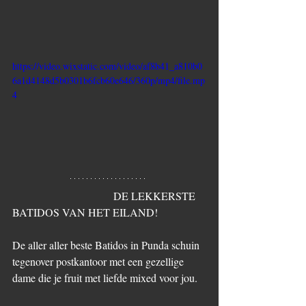
https://video.wixstatic.com/video/af8b41_a810b0
6a1d4148d5b0301b6fcb60e646/360p/mp4/file.mp
4
                                     DE LEKKERSTE 
BATIDOS VAN HET EILAND!
De aller aller beste Batidos in Punda schuin 
tegenover postkantoor met een gezellige 
dame die je fruit met liefde mixed voor jou. 