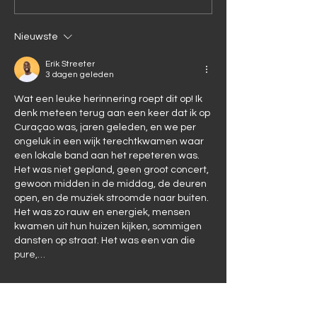
Tio Pepe
vakanti
naar
Nieuwste
curaçao
Erik Streeter
3 dagen geleden
Wat een leuke herinnering roept dit op! Ik 
denk meteen terug aan een keer dat ik op 
Curaçao was, jaren geleden, en we per 
ongeluk in een wijk terechtkwamen waar 
een lokale band aan het repeteren was. 
Het was niet gepland, geen groot concert, 
gewoon midden in de middag, de deuren 
open, en de muziek stroomde naar buiten. 
Het was zo rauw en energiek, mensen 
kwamen uit hun huizen kijken, sommigen 
dansten op straat. Het was een van die 
pure,…
Meer tonen