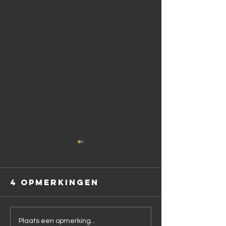
4 opmerkingen
Grillhouse
Last-min
Plaats een opmerking...